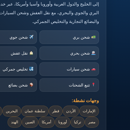
إلى الخليج والدول العربية وأوروبا وآسيا وأمريكا، عبر 
البري والجوي والبحري، مع نقل العفش وشحن السيارات
والبضائع التجارية والتخليص الجمركي.
شحن بري
شحن جوي
شحن بحري
نقل عفش
شحن سيارات
تخليص جمركي
تتبع الشحنات
شحن بضائع
وجهات نشطة:
الإمارات
الأردن
قطر
سلطنة عمان
البحرين
مصر
تركيا
أوروبا
أمريكا
الصين
الهند