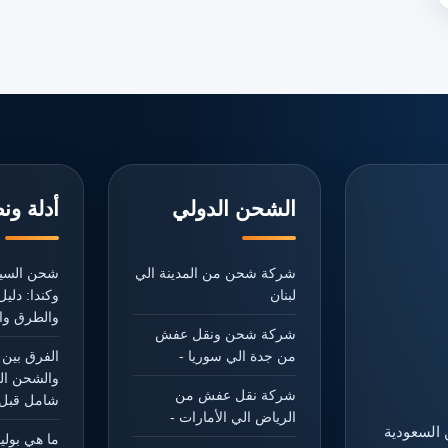
الشحن الدولي
أدلة ون
شركة شحن من المدينة الي
شحن السيا
لبنان
وكندا: دل
والطرق وال
شركة شحن ونقل عفش
من جدة الي سوريا -
الفرق بين 
والشحن ال
شركة نقل عفش من
شامل قبل 
الرياض الي الأمارات -
 السعودية
ما هي بول