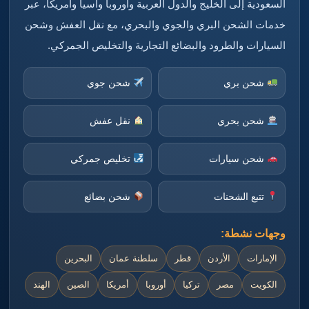
السعودية إلى الخليج والدول العربية وأوروبا وآسيا وأمريكا، عبر
خدمات الشحن البري والجوي والبحري، مع نقل العفش وشحن
السيارات والطرود والبضائع التجارية والتخليص الجمركي.
شحن بري
شحن جوي
شحن بحري
نقل عفش
شحن سيارات
تخليص جمركي
تتبع الشحنات
شحن بضائع
وجهات نشطة:
الإمارات
الأردن
قطر
سلطنة عمان
البحرين
الكويت
مصر
تركيا
أوروبا
أمريكا
الصين
الهند