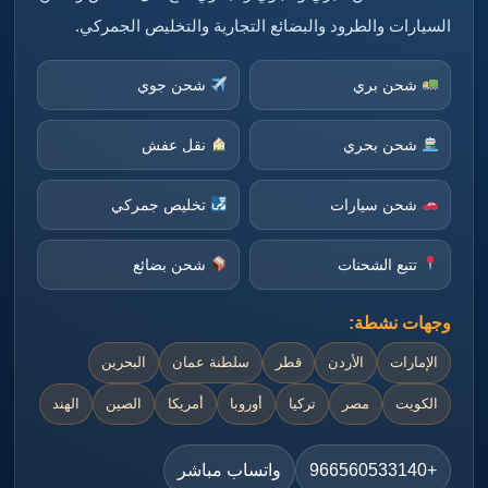
السيارات والطرود والبضائع التجارية والتخليص الجمركي.
شحن بري
شحن جوي
شحن بحري
نقل عفش
شحن سيارات
تخليص جمركي
تتبع الشحنات
شحن بضائع
وجهات نشطة:
الإمارات
الأردن
قطر
سلطنة عمان
البحرين
الكويت
مصر
تركيا
أوروبا
أمريكا
الصين
الهند
+966560533140
واتساب مباشر