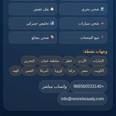
شحن بحري
نقل عفش
شحن سيارات
تخليص جمركي
تتبع الشحنات
شحن بضائع
وجهات نشطة:
الإمارات
الأردن
قطر
سلطنة عمان
البحرين
الكويت
مصر
تركيا
أوروبا
أمريكا
الصين
الهند
+966560533140
واتساب مباشر
info@nesrelwaady.com