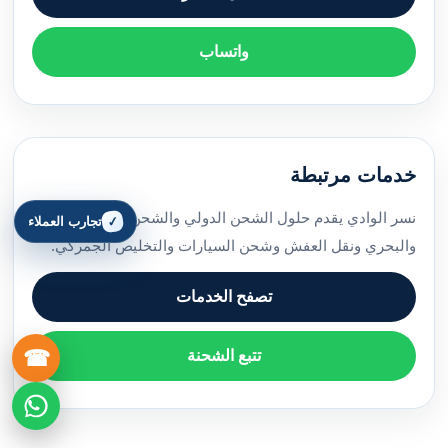
واتساب
خدمات مرتبطة
نسر الوادي يقدم حلول الشحن الدولي والشحن البري والجوي
تجارب العملاء
والبحري ونقل العفش وشحن السيارات والتخليص الجمركي.
تصفح الخدمات
☎
تتبع الشحنة