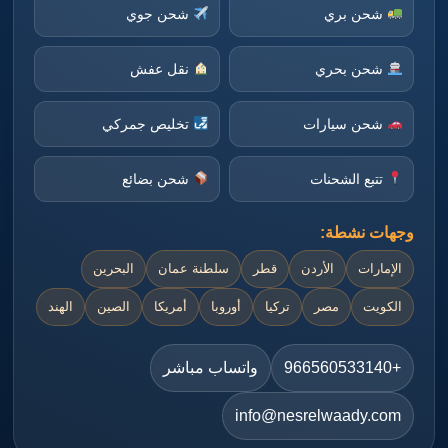
شحن بري
شحن جوي
شحن بحري
نقل عفش
شحن سيارات
تخليص جمركي
تتبع الشحنات
شحن بضائع
وجهات نشطة:
الإمارات
الأردن
قطر
سلطنة عمان
البحرين
الكويت
مصر
تركيا
أوروبا
أمريكا
الصين
الهند
+966560533140
واتساب مباشر
info@nesrelwaady.com