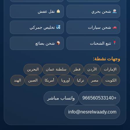
شحن بحري
نقل عفش
شحن سيارات
تخليص جمركي
تتبع الشحنات
شحن بضائع
وجهات نشطة:
الإمارات
الأردن
قطر
سلطنة عمان
البحرين
الكويت
مصر
تركيا
أوروبا
أمريكا
الصين
الهند
+966560533140
واتساب مباشر
info@nesrelwaady.com