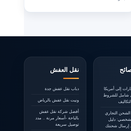
صائح
نقل العفش
رات إلى أمريكا
دباب نقل عفش جدة
يل شامل للشروط
ونيت نقل عفش بالرياض
تكاليف
أفضل شركة نقل عفش
الشحن التجاري
بالباحة -أسعار مرنة .. مدد
شخصي: دليل
توصيل سريعة
إرسال شحنتك