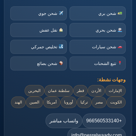
شحن بري
شحن جوي
شحن بحري
نقل عفش
شحن سيارات
تخليص جمركي
تتبع الشحنات
شحن بضائع
وجهات نشطة:
الإمارات
الأردن
قطر
سلطنة عمان
البحرين
الكويت
مصر
تركيا
أوروبا
أمريكا
الصين
الهند
+966560533140
واتساب مباشر
info@nesrelwaady.com