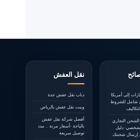
صائح
نقل العفش
رات إلى أمريكا
دباب نقل عفش جدة
يل شامل للشروط
ونيت نقل عفش بالرياض
تكاليف
أفضل شركة نقل عفش
الشحن التجاري
بالباحة -أسعار مرنة .. مدد
شخصي: دليل
توصيل سريعة
إرسال شحنتك