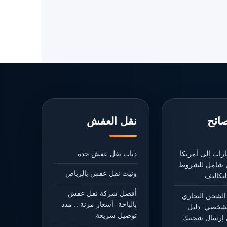
صائح
نقل العفش
رات إلى أمريكا
دباب نقل عفش جدة
يل شامل للشروط
ونيت نقل عفش بالرياض
تكاليف
أفضل شركة نقل عفش
الشحن التجاري
بالباحة -أسعار مرنة .. مدد
شخصي: دليل
توصيل سريعة
إرسال شحنتك