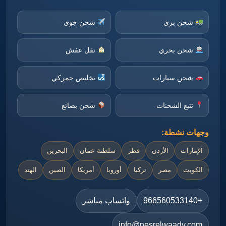
شحن بري
شحن جوي
شحن بحري
نقل عفش
شحن سيارات
تخليص جمركي
تتبع الشحنات
شحن بضائع
وجهات نشطة:
الإمارات
الأردن
قطر
سلطنة عمان
البحرين
الكويت
مصر
تركيا
أوروبا
أمريكا
الصين
الهند
+966560533140
واتساب مباشر
info@nesrelwaady.com