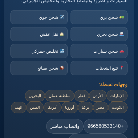
السيارات والطرود والبضائع التجارية والتخليص الجمركي.
شحن بري
شحن جوي
شحن بحري
نقل عفش
شحن سيارات
تخليص جمركي
تتبع الشحنات
شحن بضائع
وجهات نشطة:
الإمارات
الأردن
قطر
سلطنة عمان
البحرين
الكويت
مصر
تركيا
أوروبا
أمريكا
الصين
الهند
+966560533140
واتساب مباشر