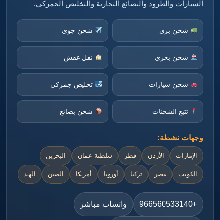
السيارات والطرود والبضائع التجارية والتخليص الجمركي.
شحن بري
شحن جوي
شحن بحري
نقل عفش
شحن سيارات
تخليص جمركي
تتبع الشحنات
شحن بضائع
وجهات نشطة:
الإمارات
الأردن
قطر
سلطنة عمان
البحرين
الكويت
مصر
تركيا
أوروبا
أمريكا
الصين
الهند
+966560533140
واتساب مباشر