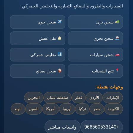
السيارات والطرود والبضائع التجارية والتخليص الجمركي.
شحن بري
شحن جوي
شحن بحري
نقل عفش
شحن سيارات
تخليص جمركي
تتبع الشحنات
شحن بضائع
وجهات نشطة:
الإمارات
الأردن
قطر
سلطنة عمان
البحرين
الكويت
مصر
تركيا
أوروبا
أمريكا
الصين
الهند
+966560533140
واتساب مباشر