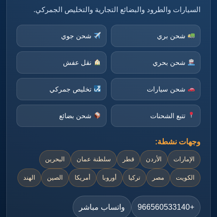
السيارات والطرود والبضائع التجارية والتخليص الجمركي.
شحن بري
شحن جوي
شحن بحري
نقل عفش
شحن سيارات
تخليص جمركي
تتبع الشحنات
شحن بضائع
وجهات نشطة:
الإمارات
الأردن
قطر
سلطنة عمان
البحرين
الكويت
مصر
تركيا
أوروبا
أمريكا
الصين
الهند
+966560533140
واتساب مباشر