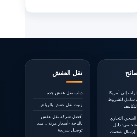
صائح
نقل العفش
رات إلى أمريكا
دباب نقل عفش جدة
يل شامل للشروط
ونيت نقل عفش بالرياض
تكاليف
أفضل شركة نقل عفش
الشحن التجاري
بالباحة -أسعار مرنة .. مدد
شخصي: دليل
توصيل سريعة
إرسال شحنتك