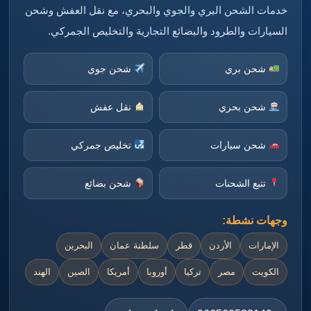
خدمات الشحن البري والجوي والبحري، مع نقل العفش وشحن
السيارات والطرود والبضائع التجارية والتخليص الجمركي.
شحن بري
شحن جوي
شحن بحري
نقل عفش
شحن سيارات
تخليص جمركي
تتبع الشحنات
شحن بضائع
وجهات نشطة:
الإمارات
الأردن
قطر
سلطنة عمان
البحرين
الكويت
مصر
تركيا
أوروبا
أمريكا
الصين
الهند