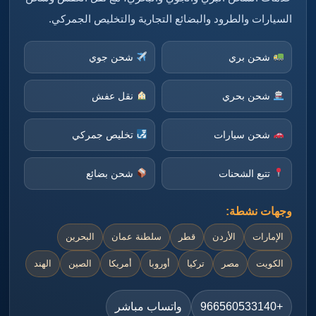
السيارات والطرود والبضائع التجارية والتخليص الجمركي.
شحن بري
شحن جوي
شحن بحري
نقل عفش
شحن سيارات
تخليص جمركي
تتبع الشحنات
شحن بضائع
وجهات نشطة:
الإمارات
الأردن
قطر
سلطنة عمان
البحرين
الكويت
مصر
تركيا
أوروبا
أمريكا
الصين
الهند
+966560533140
واتساب مباشر