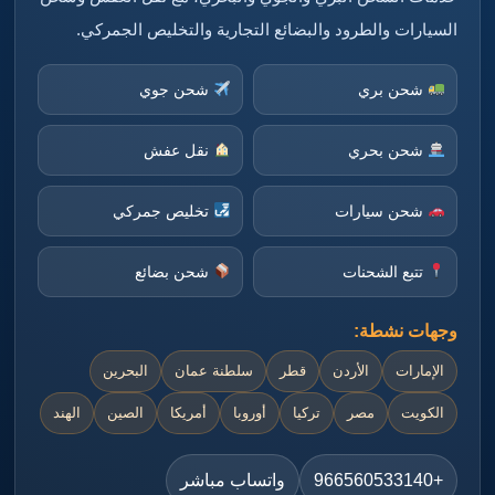
السيارات والطرود والبضائع التجارية والتخليص الجمركي.
شحن بري
شحن جوي
شحن بحري
نقل عفش
شحن سيارات
تخليص جمركي
تتبع الشحنات
شحن بضائع
وجهات نشطة:
الإمارات
الأردن
قطر
سلطنة عمان
البحرين
الكويت
مصر
تركيا
أوروبا
أمريكا
الصين
الهند
+966560533140
واتساب مباشر