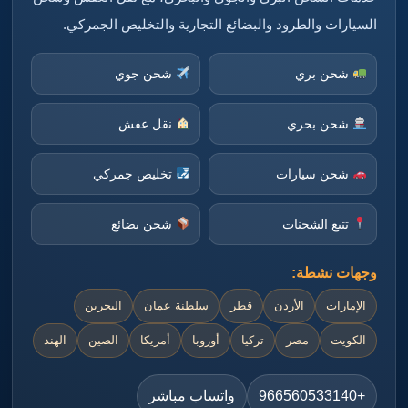
السيارات والطرود والبضائع التجارية والتخليص الجمركي.
شحن بري
شحن جوي
شحن بحري
نقل عفش
شحن سيارات
تخليص جمركي
تتبع الشحنات
شحن بضائع
وجهات نشطة:
الإمارات
الأردن
قطر
سلطنة عمان
البحرين
الكويت
مصر
تركيا
أوروبا
أمريكا
الصين
الهند
+966560533140
واتساب مباشر