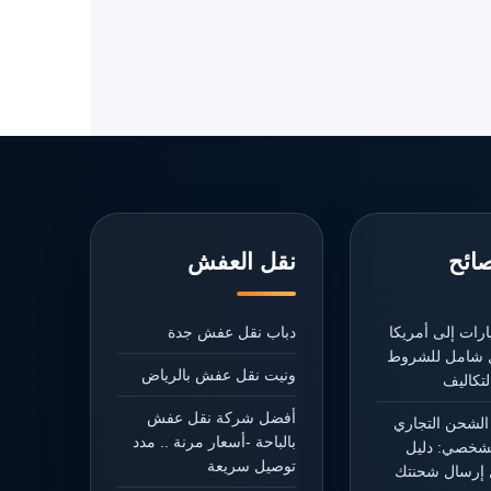
صائح
نقل العفش
رات إلى أمريكا
دباب نقل عفش جدة
يل شامل للشروط
ونيت نقل عفش بالرياض
تكاليف
أفضل شركة نقل عفش
الشحن التجاري
بالباحة -أسعار مرنة .. مدد
شخصي: دليل
توصيل سريعة
إرسال شحنتك