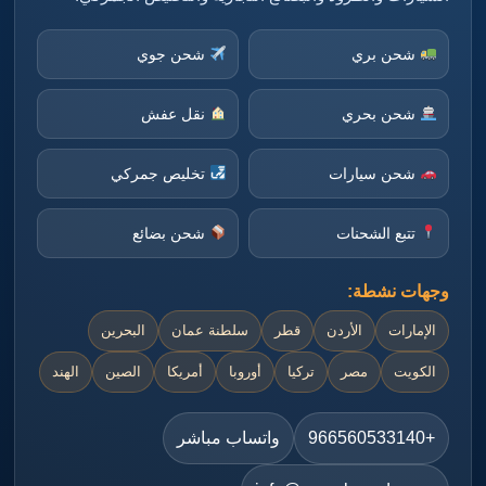
شحن بري
شحن جوي
شحن بحري
نقل عفش
شحن سيارات
تخليص جمركي
تتبع الشحنات
شحن بضائع
وجهات نشطة:
الإمارات
الأردن
قطر
سلطنة عمان
البحرين
الكويت
مصر
تركيا
أوروبا
أمريكا
الصين
الهند
+966560533140
واتساب مباشر