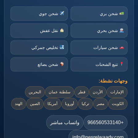
شحن بري
شحن جوي
شحن بحري
نقل عفش
شحن سيارات
تخليص جمركي
تتبع الشحنات
شحن بضائع
وجهات نشطة:
الإمارات
الأردن
قطر
سلطنة عمان
البحرين
الكويت
مصر
تركيا
أوروبا
أمريكا
الصين
الهند
+966560533140
واتساب مباشر
info@nesrelwaady.com