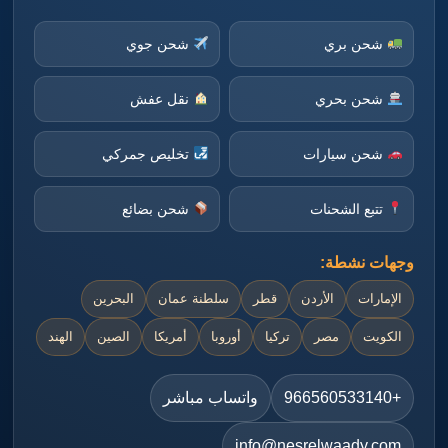
شحن بري
شحن جوي
شحن بحري
نقل عفش
شحن سيارات
تخليص جمركي
تتبع الشحنات
شحن بضائع
وجهات نشطة:
الإمارات
الأردن
قطر
سلطنة عمان
البحرين
الكويت
مصر
تركيا
أوروبا
أمريكا
الصين
الهند
+966560533140
واتساب مباشر
info@nesrelwaady.com