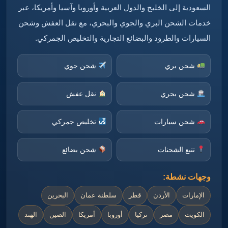
السعودية إلى الخليج والدول العربية وأوروبا وآسيا وأمريكا، عبر
خدمات الشحن البري والجوي والبحري، مع نقل العفش وشحن
السيارات والطرود والبضائع التجارية والتخليص الجمركي.
شحن بري
شحن جوي
شحن بحري
نقل عفش
شحن سيارات
تخليص جمركي
تتبع الشحنات
شحن بضائع
وجهات نشطة:
الإمارات
الأردن
قطر
سلطنة عمان
البحرين
الكويت
مصر
تركيا
أوروبا
أمريكا
الصين
الهند