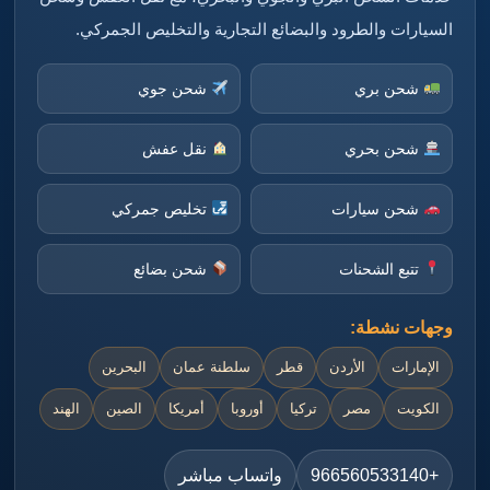
السيارات والطرود والبضائع التجارية والتخليص الجمركي.
شحن بري
شحن جوي
شحن بحري
نقل عفش
شحن سيارات
تخليص جمركي
تتبع الشحنات
شحن بضائع
وجهات نشطة:
الإمارات
الأردن
قطر
سلطنة عمان
البحرين
الكويت
مصر
تركيا
أوروبا
أمريكا
الصين
الهند
+966560533140
واتساب مباشر