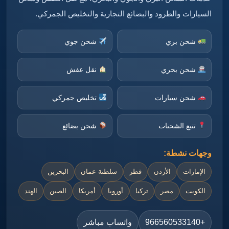
السيارات والطرود والبضائع التجارية والتخليص الجمركي.
شحن بري
شحن جوي
شحن بحري
نقل عفش
شحن سيارات
تخليص جمركي
تتبع الشحنات
شحن بضائع
وجهات نشطة:
الإمارات
الأردن
قطر
سلطنة عمان
البحرين
الكويت
مصر
تركيا
أوروبا
أمريكا
الصين
الهند
+966560533140
واتساب مباشر