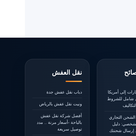
صائح
نقل العفش
رات إلى أمريكا
دباب نقل عفش جدة
يل شامل للشروط
ونيت نقل عفش بالرياض
تكاليف
أفضل شركة نقل عفش
الشحن التجاري
بالباحة -أسعار مرنة .. مدد
شخصي: دليل
توصيل سريعة
إرسال شحنتك