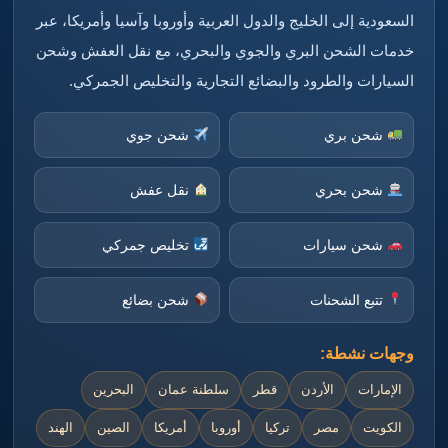
السعودية إلى الخليج والدول العربية وأوروبا وآسيا وأمريكا، عبر
خدمات الشحن البري والجوي والبحري، مع نقل العفش وشحن
السيارات والطرود والبضائع التجارية والتخليص الجمركي.
شحن بري
شحن جوي
شحن بحري
نقل عفش
شحن سيارات
تخليص جمركي
تتبع الشحنات
شحن بضائع
وجهات نشطة:
الإمارات
الأردن
قطر
سلطنة عمان
البحرين
الكويت
مصر
تركيا
أوروبا
أمريكا
الصين
الهند