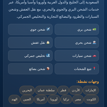
السعودية إلى الخليج والدول العربية وأوروبا وآسيا وأمريكا، عبر
خدمات الشحن البري والجوي والبحري، مع نقل العفش وشحن
السيارات والطرود والبضائع التجارية والتخليص الجمركي.
شحن بري
شحن جوي
شحن بحري
نقل عفش
شحن سيارات
تخليص جمركي
تتبع الشحنات
شحن بضائع
وجهات نشطة:
الإمارات
الأردن
قطر
سلطنة عمان
البحرين
الكويت
مصر
تركيا
أوروبا
أمريكا
الصين
الهند