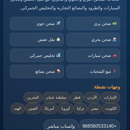
السيارات والطرود والبضائع التجارية والتخليص الجمركي.
شحن بري
شحن جوي
شحن بحري
نقل عفش
شحن سيارات
تخليص جمركي
تتبع الشحنات
شحن بضائع
وجهات نشطة:
الإمارات
الأردن
قطر
سلطنة عمان
البحرين
الكويت
مصر
تركيا
أوروبا
أمريكا
الصين
الهند
+966560533140
واتساب مباشر