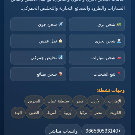
السيارات والطرود والبضائع التجارية والتخليص الجمركي.
شحن بري
شحن جوي
شحن بحري
نقل عفش
شحن سيارات
تخليص جمركي
تتبع الشحنات
شحن بضائع
وجهات نشطة:
الإمارات
الأردن
قطر
سلطنة عمان
البحرين
الكويت
مصر
تركيا
أوروبا
أمريكا
الصين
الهند
+966560533140
واتساب مباشر