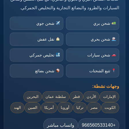
السيارات والطرود والبضائع التجارية والتخليص الجمركي.
شحن بري
شحن جوي
شحن بحري
نقل عفش
شحن سيارات
تخليص جمركي
تتبع الشحنات
شحن بضائع
وجهات نشطة:
الإمارات
الأردن
قطر
سلطنة عمان
البحرين
الكويت
مصر
تركيا
أوروبا
أمريكا
الصين
الهند
+966560533140
واتساب مباشر