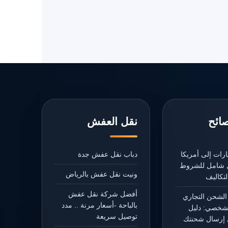
صائح
نقل العفش
رات إلى أمريكا
دباب نقل عفش جدة
يل شامل للشروط
ونيت نقل عفش بالرياض
تكاليف
أفضل شركة نقل عفش
الشحن التجاري
بالباحة -أسعار مرنة .. مدد
شخصي: دليل
توصيل سريعة
إرسال شحنتك