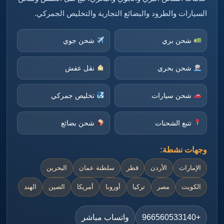
السيارات والطرود والبضائع التجارية والتخليص الجمركي.
شحن بري
شحن جوي
شحن بحري
نقل عفش
شحن سيارات
تخليص جمركي
تتبع الشحنات
شحن بضائع
وجهات نشطة:
الإمارات
الأردن
قطر
سلطنة عمان
البحرين
الكويت
مصر
تركيا
أوروبا
أمريكا
الصين
الهند
+966560533140
واتساب مباشر