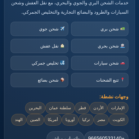
خدمات الشحن البري والجوي والبحري، مع نقل العفش وشحن
السيارات والطرود والبضائع التجارية والتخليص الجمركي.
شحن بري
شحن جوي
شحن بحري
نقل عفش
شحن سيارات
تخليص جمركي
تتبع الشحنات
شحن بضائع
وجهات نشطة:
الإمارات
الأردن
قطر
سلطنة عمان
البحرين
الكويت
مصر
تركيا
أوروبا
أمريكا
الصين
الهند
+966560533140
واتساب مباشر