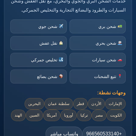
خدمات الشحن البري والجوي والبحري، مع نقل العفش وشحن
السيارات والطرود والبضائع التجارية والتخليص الجمركي.
شحن بري
شحن جوي
شحن بحري
نقل عفش
شحن سيارات
تخليص جمركي
تتبع الشحنات
شحن بضائع
وجهات نشطة:
الإمارات
الأردن
قطر
سلطنة عمان
البحرين
الكويت
مصر
تركيا
أوروبا
أمريكا
الصين
الهند
+966560533140
واتساب مباشر