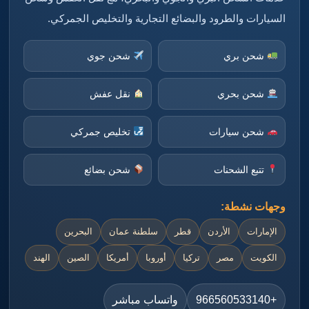
السيارات والطرود والبضائع التجارية والتخليص الجمركي.
شحن بري
شحن جوي
شحن بحري
نقل عفش
شحن سيارات
تخليص جمركي
تتبع الشحنات
شحن بضائع
وجهات نشطة:
الإمارات
الأردن
قطر
سلطنة عمان
البحرين
الكويت
مصر
تركيا
أوروبا
أمريكا
الصين
الهند
+966560533140
واتساب مباشر