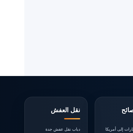
صائح
نقل العفش
رات إلى أمريكا
دباب نقل عفش جدة