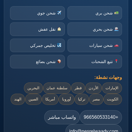
شحن بري
شحن جوي
شحن بحري
نقل عفش
شحن سيارات
تخليص جمركي
تتبع الشحنات
شحن بضائع
وجهات نشطة:
الإمارات
الأردن
قطر
سلطنة عمان
البحرين
الكويت
مصر
تركيا
أوروبا
أمريكا
الصين
الهند
+966560533140
واتساب مباشر
info@nesrelwaady.com