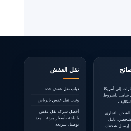
صائح
نقل العفش
رات إلى أمريكا
دباب نقل عفش جدة
يل شامل للشروط
ونيت نقل عفش بالرياض
تكاليف
أفضل شركة نقل عفش
الشحن التجاري
بالباحة -أسعار مرنة .. مدد
شخصي: دليل
توصيل سريعة
إرسال شحنتك