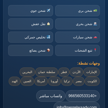
شحن بري
شحن جوي
شحن بحري
نقل عفش
شحن سيارات
تخليص جمركي
تتبع الشحنات
شحن بضائع
وجهات نشطة:
الإمارات
الأردن
قطر
سلطنة عمان
البحرين
الكويت
مصر
تركيا
أوروبا
أمريكا
الصين
الهند
+966560533140
واتساب مباشر
info@nesrelwaady.com