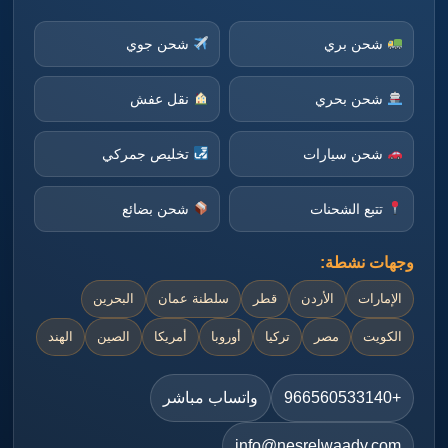
شحن بري
شحن جوي
شحن بحري
نقل عفش
شحن سيارات
تخليص جمركي
تتبع الشحنات
شحن بضائع
وجهات نشطة:
الإمارات
الأردن
قطر
سلطنة عمان
البحرين
الكويت
مصر
تركيا
أوروبا
أمريكا
الصين
الهند
+966560533140
واتساب مباشر
info@nesrelwaady.com