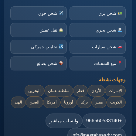
شحن بري
شحن جوي
شحن بحري
نقل عفش
شحن سيارات
تخليص جمركي
تتبع الشحنات
شحن بضائع
وجهات نشطة:
الإمارات
الأردن
قطر
سلطنة عمان
البحرين
الكويت
مصر
تركيا
أوروبا
أمريكا
الصين
الهند
+966560533140
واتساب مباشر
info@nesrelwaady.com