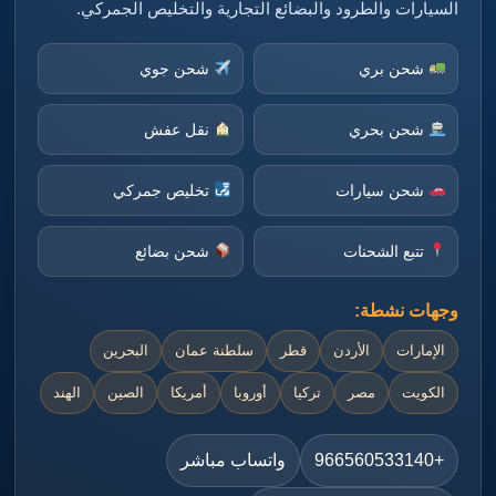
السيارات والطرود والبضائع التجارية والتخليص الجمركي.
شحن بري
شحن جوي
شحن بحري
نقل عفش
شحن سيارات
تخليص جمركي
تتبع الشحنات
شحن بضائع
وجهات نشطة:
الإمارات
الأردن
قطر
سلطنة عمان
البحرين
الكويت
مصر
تركيا
أوروبا
أمريكا
الصين
الهند
+966560533140
واتساب مباشر