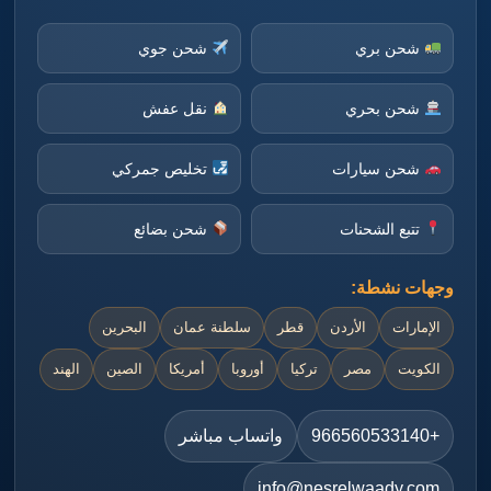
شحن بري
شحن جوي
شحن بحري
نقل عفش
شحن سيارات
تخليص جمركي
تتبع الشحنات
شحن بضائع
وجهات نشطة:
الإمارات
الأردن
قطر
سلطنة عمان
البحرين
الكويت
مصر
تركيا
أوروبا
أمريكا
الصين
الهند
+966560533140
واتساب مباشر
info@nesrelwaady.com