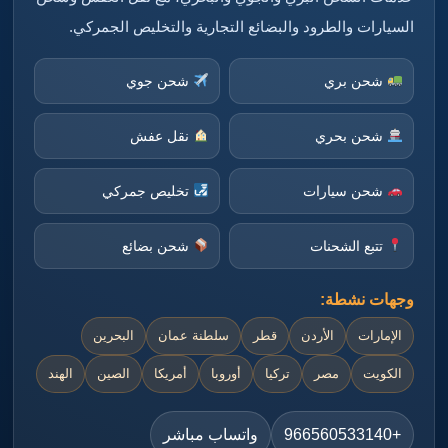
السيارات والطرود والبضائع التجارية والتخليص الجمركي.
شحن بري
شحن جوي
شحن بحري
نقل عفش
شحن سيارات
تخليص جمركي
تتبع الشحنات
شحن بضائع
وجهات نشطة:
الإمارات
الأردن
قطر
سلطنة عمان
البحرين
الكويت
مصر
تركيا
أوروبا
أمريكا
الصين
الهند
+966560533140
واتساب مباشر