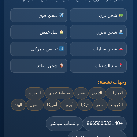
شحن بري
شحن جوي
شحن بحري
نقل عفش
شحن سيارات
تخليص جمركي
تتبع الشحنات
شحن بضائع
وجهات نشطة:
الإمارات
الأردن
قطر
سلطنة عمان
البحرين
الكويت
مصر
تركيا
أوروبا
أمريكا
الصين
الهند
+966560533140
واتساب مباشر