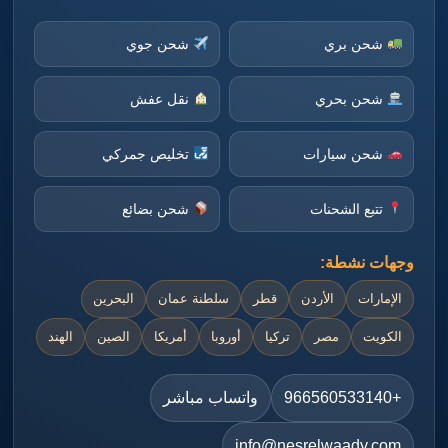
شحن بري
شحن جوي
شحن بحري
نقل عفش
شحن سيارات
تخليص جمركي
تتبع الشحنات
شحن بضائع
وجهات نشطة:
الإمارات
الأردن
قطر
سلطنة عمان
البحرين
الكويت
مصر
تركيا
أوروبا
أمريكا
الصين
الهند
+966560533140
واتساب مباشر
info@nesrelwaady.com